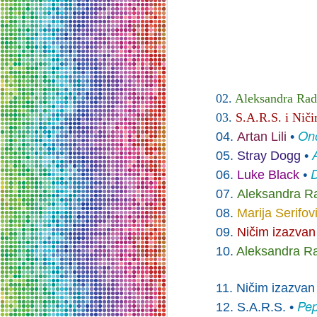
os
se
kr
O
02.
Aleksandra Rad
03.
S.A.R.S. i Nič
Or
Ono
04.
Artan Lili
•
Re
0
5
.
Stray Dogg
•
06.
Luke Black
•
Sc
0
7
.
Aleksandra R
G
0
8
.
Marija Serifov
0
9
.
Ničim izazvan
Tr
O
10
.
Aleksandra R
Pi
De
1
1
. Ničim izazva
T
po
re
Pe
po
12. S.A.R.S. •
Su