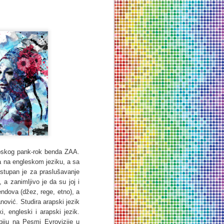
srpskog pank-rok benda ZAA.
a na engleskom jeziku, a sa
tupan je za praslušavanje
 zanimljivo je da su joj i
endova (džez, rege, etno), a
nović.
Studira arapski jezik
i, engleski i arapski jezik.
rbiju na Pesmi Evrovizije u