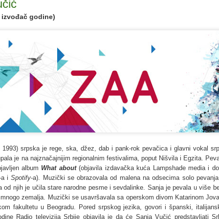
u
č
i
ć
vršila je osnovne studije na Fakultetu dramskih umetnosti u
i izvođač
godin
e
)
ogradu 2002. godine (Odsek za pozorišnu i radio produkciju), gde je
gistrirala i doktorirala.
15. TES(Z)T 2024: Euroregionalni pozorišni festival u
AY
17
Temišvaru
ES(Z)T FESTIVAL – Sa druge tačke gledišta
S(Z)T - Euroregionalni pozorišni festivalal u Temišvaru (TEZST,
roregional Theatre Festival Timișoara) je međunarodni festival koji se
e godine (pod sloganom Sa druge tačke gledišta) po petnaesti put
adicionalno organizuje Nacionalno Mađarsko pozorište Čiki
rgelj (Csiky Gergely Hungarian State Theatre) od 19. do 26. maja.
 1993) srpska je rege, ska, džez, dab i pank-rok pevačica i glavni vokal 
la je na najznačajnijim regionalnim festivalima, poput Nišvila i Egzita. Pev
javljen album
What about
(objavila
izdavačka kuća Lampshade media i dos
69. Sterijino pozorje 2024: Čovečnost ‒
AY
-a i
Spotify
-a
)
.
Muzički se obrazovala od malena na odsecima solo pevanja, a
3
(Post)apokaliptične svetlosti pozornice - Izveštaj
la od njih je učila stare narodne pesme i sevdalinke. Sanja je pevala u više b
u mnogo zemalja. Muzički se usavršavala sa operskom divom Katarinom Jova
selektorke i program festivala
kom fakultetu u Beogradu. Pored srpskog jezika, govori i španski, italijansk
. Sterijino pozorje 2024
ine Radio televizija Srbije objavila je da će Sanja Vučić predstavljati S