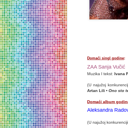
Domaći singl godine
:
ZAA Sanja Vučić
Muzika I tekst:
Ivana 
(U najužoj konkurenciji
Artan Lili •
Ono sto t
Domaći album godin
SVETSKI DAN
MAR
Aleksandra Radov
27
POZORIŠTA -
27.03.2026. - poruka
(
U najužoj konkurenciji 