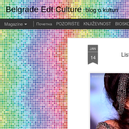
Belgrade Edt Culture
blog o kulturi
Magazine
Почетна
POZORIŠTE
KNJIŽEVNOST
BIOSK
JAN
Lis
14