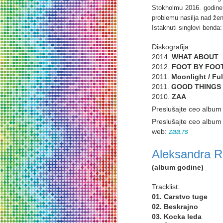
Stokholmu 2016. godi
U 
problemu nasilja nad ž
03
Istaknuti singlovi
benda
ze
H
Diskografija:
No
201
4
.
WHAT ABOUT
je
201
2
.
FOOT BY FOO
p
N
2011
.
Moonlight / Ful
Fe
2011.
GOOD THINGS
201
0
.
ZAA
U
Preslušajte ceo albu
kr
Preslušajte ceo albu
de
zaa.rs
web
:
po
fe
Aleksandra R
me
al
(album godine)
re
O
Tracklist:
01. Carstvo tuge
02. Beskrajno
6
03. Kocka leda
go