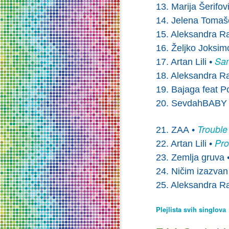
o
1
3
. Marija Šerifov
Pa
po
1
4
. Jelena Toma
š
Su
1
5
. Aleksandra R
1
6
. Željko Joksim
Sa
1
7
. Artan Lili
•
J
18. Aleksandra R
32
1
9
. Bajaga feat Po
20. SevdahBABY f
P
Trouble
I 
2
1
. ZAA •
g
Pro
2
2
. Artan Lili •
i 
Be
2
3
. Zemlja gruva 
ku
24. Ničim izazvan
M
2
5
. Aleksandra R
d
Plejlista svih singlov
a
te