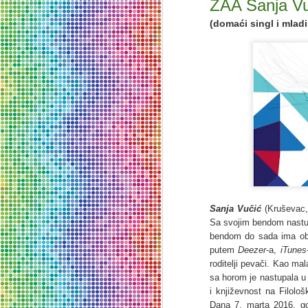
ZAA Sanja V
Za
(domaći singl i m
lad
Be
ma
M
T
TE
Eu
ov
tr
Ge
Sanja Vučić
(Kruševac,
Sa svojim bendom nastupa
bendom do sada ima ob
M
putem
Deezer
-a,
iTunes
roditelji pevači. Kao ma
sa horom je nastupala 
i književnost na Filološ
69
Dana 7. marta 2016. god