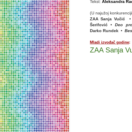
Tekst:
Aleksandra Ra
d
na
(
U najužoj konkurenciji 
bo
ZAA Sanja Vučić
dr
Šerifović •
Deo pro
sv
Darko Rundek •
Bes
N
Mladi i
zvo
đač godine
:
U
ZAA Sanja V
da
ce
„U
k
a 
s
N
Ov
d
sl
no