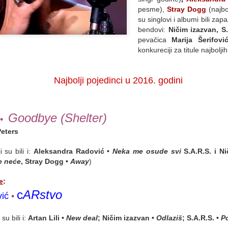
premijera:
p
esme),
Stra
y Dogg
(najbo
su singlovi i albumi bili za
• SRPSKOJ OMLADINI, D
projekat Zlatka Pakovića, z
bendovi:
Ničim
izazvan,
S
festivala – Sterijinog pozor
pevačica
Marija
Š
erifovi
najbolju predstavu i režiju).
konkureciji za titule najboljih
Najbolji pojedinci u 2016. godini
Goodbye (Shelter)
 •
Peters
 su bili i:
Aleksandra Radović
•
Neka me osude svi
S.A.R.S. i N
e neće
,
Stra
y Dogg
•
A
wa
y
)
e
:
c
17. DESIRÉ Central
ARstvo
Miroslav Miki Radonjić,
NOV
MAY
i
ć
•
17
30
Station Subotica 2025:
direktor Sterijinog
Lupus in fabula -
pozorja - intervju
su bili i
:
Artan Lili
•
New deal
; Ničim izazvan
•
Odlaziš
; S.A.R.S.
•
P