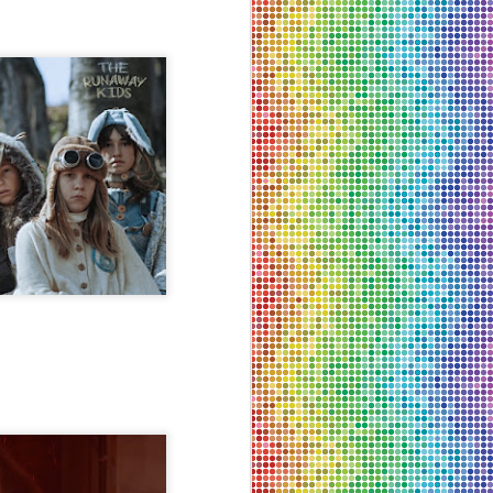
budućnosti - Izveštaj
selektorke i program
festivala
70. Sterijino pozorje 2025
U tradicionalnom terminu za naš
najznačajniji pozorišni festival, od
26. maja do 03. juna, publika će
moći da pogleda ukupno trinaest
predstava iz pet zemalja (Srbija,
Severna Makedonija, Hrvatska,
Slovenija i Crna Gora) u dva
novosadska pozorišta (SNP na
dve scene i Novosadsko
pozorište). U konkurenciji
za Sterijina priznanja ove godine
je devet predstava; u
međunarodnoj selekciji Krugova
su tri predstave; jedna predstava
van konkurencije.
Festival je osnovan 29.